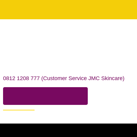
Silakan hubungi nomor dibawah ini untuk info lanjut mengenai JMC
Skincare
0812 1208 777 (Customer Service JMC Skincare)
Hubungi Customer Service